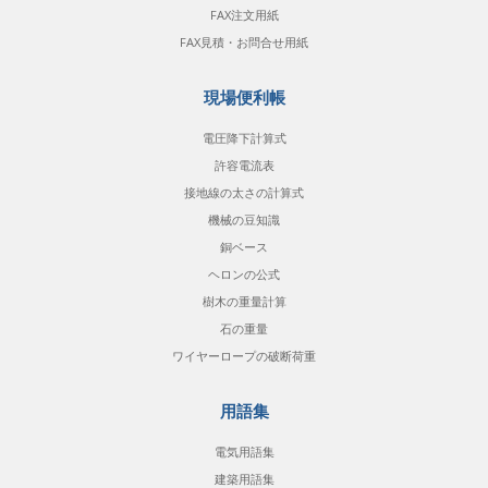
FAX注文用紙
FAX見積・お問合せ用紙
現場便利帳
電圧降下計算式
許容電流表
接地線の太さの計算式
機械の豆知識
銅ベース
ヘロンの公式
樹木の重量計算
石の重量
ワイヤーロープの破断荷重
用語集
電気用語集
建築用語集