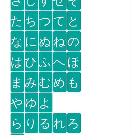
た
ち
つ
て
と
な
に
ぬ
ね
の
は
ひ
ふ
へ
ほ
ま
み
む
め
も
や
ゆ
よ
ら
り
る
れ
ろ