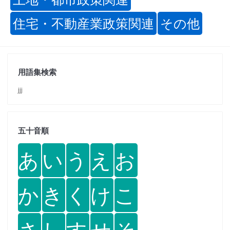
住宅・不動産業政策関連
その他
用語集検索
jjj
五十音順
あ
い
う
え
お
か
き
く
け
こ
さ
し
す
せ
そ