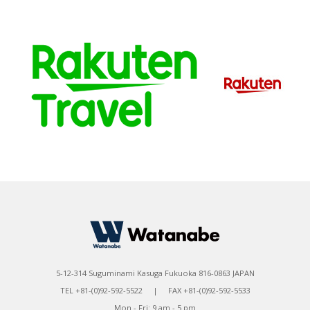
5-12-314 Suguminami Kasuga Fukuoka 816-0863 JAPAN
TEL +81-(0)92-592-5522 | FAX +81-(0)92-592-5533
Mon - Fri: 9 am - 5 pm