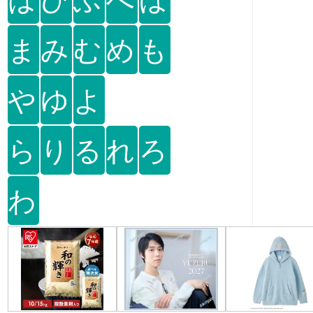
ま
み
む
め
も
や
ゆ
よ
ら
り
る
れ
ろ
わ