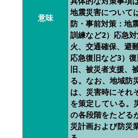
具体的な対策事項
地震災害について
意味
防・事前対策：地
訓練など2）応急
火、交通確保、避
応急復旧など3）
旧、被災者支援、
る。なお、地域防
は、災害時にそれ
を策定している。
の各段階をたどる
災計画および防災
る。