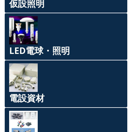
仮設照明
LED電球・照明
電設資材