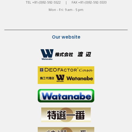
TEL +81-(0)92-592-5522 | FAX +81-(0)92-592-5533
Mon - Fri: 9 am - 5 pm
Our website