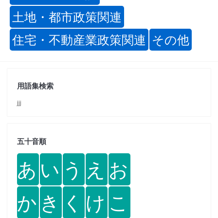
土地・都市政策関連
住宅・不動産業政策関連
その他
用語集検索
jjj
五十音順
あ
い
う
え
お
か
き
く
け
こ