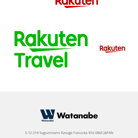
5-12-314 Suguminami Kasuga Fukuoka 816-0863 JAPAN