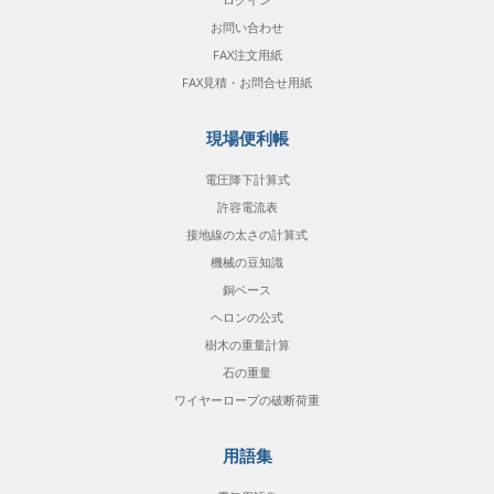
お問い合わせ
FAX注文用紙
FAX見積・お問合せ用紙
現場便利帳
電圧降下計算式
許容電流表
接地線の太さの計算式
機械の豆知識
銅ベース
ヘロンの公式
樹木の重量計算
石の重量
ワイヤーロープの破断荷重
用語集