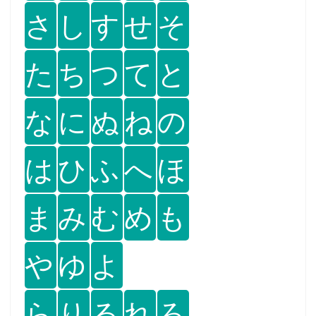
さ
し
す
せ
そ
た
ち
つ
て
と
な
に
ぬ
ね
の
は
ひ
ふ
へ
ほ
ま
み
む
め
も
や
ゆ
よ
ら
り
る
れ
ろ