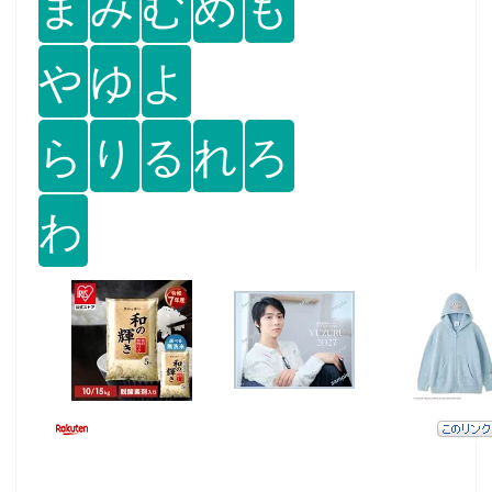
ま
み
む
め
も
や
ゆ
よ
ら
り
る
れ
ろ
わ