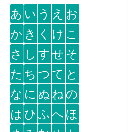
あ
い
う
え
お
か
き
く
け
こ
さ
し
す
せ
そ
た
ち
つ
て
と
な
に
ぬ
ね
の
は
ひ
ふ
へ
ほ