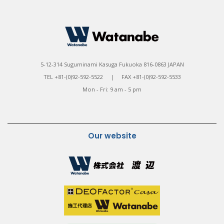
5-12-314 Suguminami Kasuga Fukuoka 816-0863 JAPAN
TEL +81-(0)92-592-5522 | FAX +81-(0)92-592-5533
Mon - Fri: 9 am - 5 pm
Our website