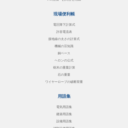
現場便利帳
電圧降下計算式
許容電流表
接地線の太さの計算式
機械の豆知識
銅ベース
ヘロンの公式
樹木の重量計算
石の重量
ワイヤーロープの破断荷重
用語集
電気用語集
建築用語集
設備用語集