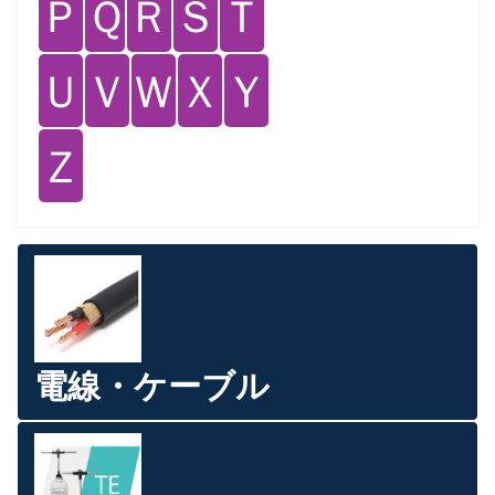
Ｐ
Ｑ
Ｒ
Ｓ
Ｔ
Ｕ
Ｖ
Ｗ
Ｘ
Ｙ
Ｚ
電線・ケーブル