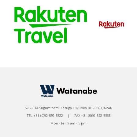
5-12-314 Suguminami Kasuga Fukuoka 816-0863 JAPAN
TEL +81-(0)92-592-5522 | FAX +81-(0)92-592-5533
Mon - Fri: 9 am - 5 pm