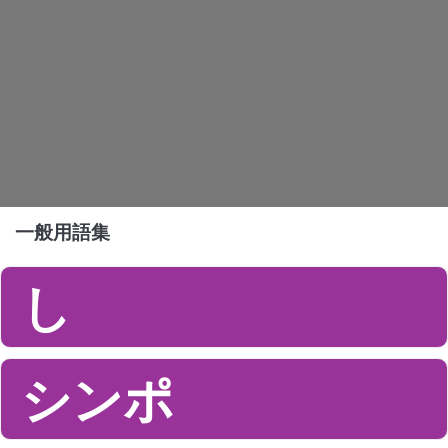
一般用語集
し
シンポ