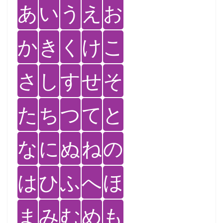
あ
い
う
え
お
か
き
く
け
こ
さ
し
す
せ
そ
た
ち
つ
て
と
な
に
ぬ
ね
の
は
ひ
ふ
へ
ほ
ま
み
む
め
も