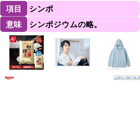
項目
シンポ
意味
シンポジウムの略。