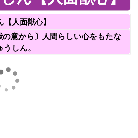
ん【人面獣心】
獣の意から〕人間らしい心をもたな
ゅうしん。