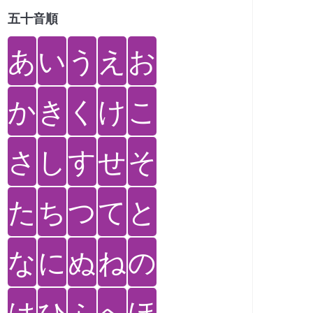
五十音順
あ
い
う
え
お
か
き
く
け
こ
さ
し
す
せ
そ
た
ち
つ
て
と
な
に
ぬ
ね
の
は
ひ
ふ
へ
ほ