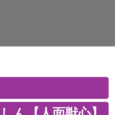
しん【人面獣心】