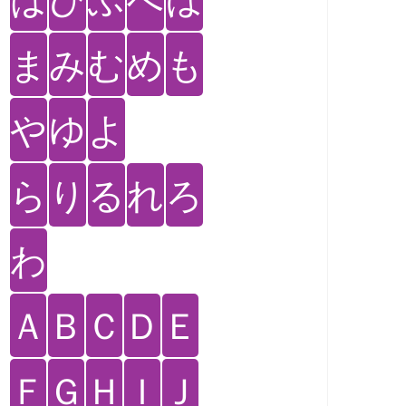
ま
み
む
め
も
や
ゆ
よ
ら
り
る
れ
ろ
わ
Ａ
Ｂ
Ｃ
Ｄ
Ｅ
Ｆ
Ｇ
Ｈ
Ｉ
Ｊ