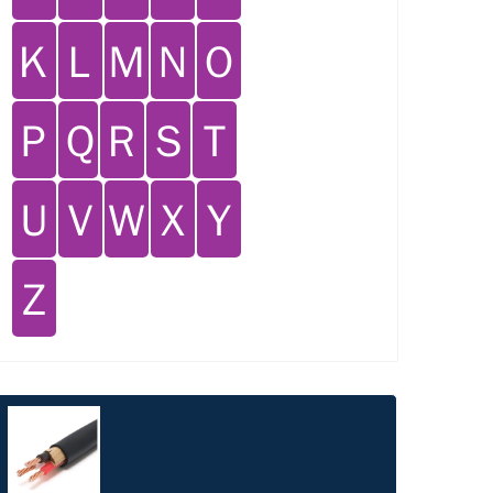
Ｋ
Ｌ
Ｍ
Ｎ
Ｏ
Ｐ
Ｑ
Ｒ
Ｓ
Ｔ
Ｕ
Ｖ
Ｗ
Ｘ
Ｙ
Ｚ