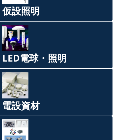
仮設照明
LED電球・照明
電設資材