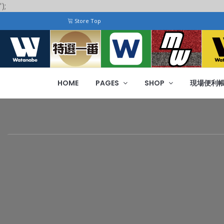
');
Store Top
HOME
PAGES
SHOP
現場便利