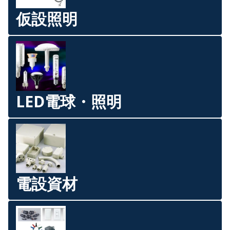
仮設照明
LED電球・照明
電設資材