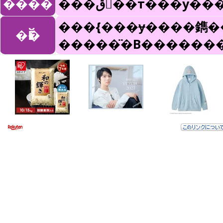
����
���ق񂶂��т���y
���{���ɏ����鐫���������̂
�Ӗ�
�����̈�B������