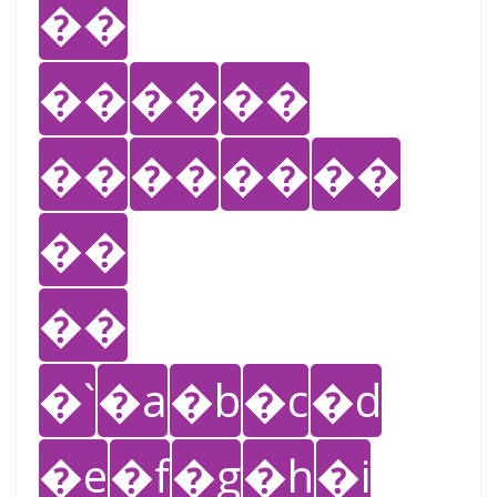
��
��
��
��
��
��
��
��
��
��
�`
�a
�b
�c
�d
�e
�f
�g
�h
�i