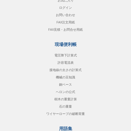
お気に入り
ログイン
お問い合わせ
FAX注文用紙
FAX見積・お問合せ用紙
現場便利帳
電圧降下計算式
許容電流表
接地線の太さの計算式
機械の豆知識
銅ベース
ヘロンの公式
樹木の重量計算
石の重量
ワイヤーロープの破断荷重
用語集