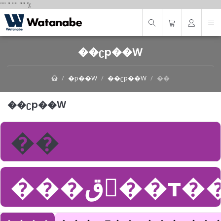
"
"
"
"
" "
"
');
��ʗp��W
�p��W
��ʗp��W
��
��ʗp��W
��
���ق񂶂