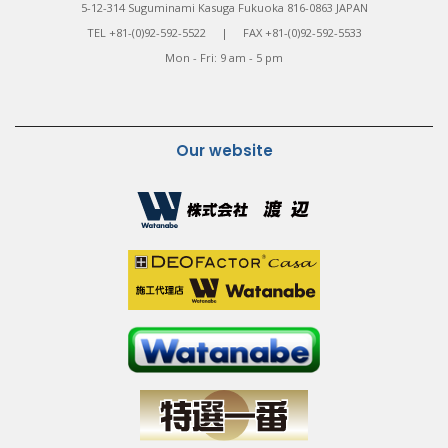
5-12-314 Suguminami Kasuga Fukuoka 816-0863 JAPAN
TEL +81-(0)92-592-5522 | FAX +81-(0)92-592-5533
Mon - Fri: 9 am - 5 pm
Our website