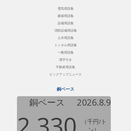
電気用語集
建築用語集
設備用語集
消防設備用語集
土木用語集
トンネル用語集
一般用語集
漢字引き
不動産用語集
ピックアップニュース
銅ベース
銅ベース
2026.8.9
2,330
（千円/ト
ン）