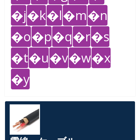
�j
�k
�l
�m
�n
�o
�p
�q
�r
�s
�t
�u
�v
�w
�x
�y