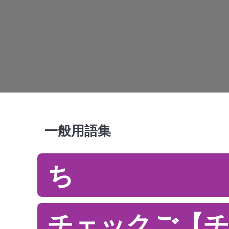
一般用語集
ち
チェックご【