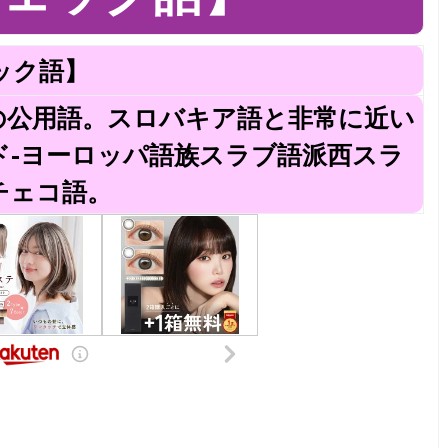
ック語】
コの公用語。スロバキア語と非常に近い
ド-ヨーロッパ語族スラブ語派西スラ
チェコ語。