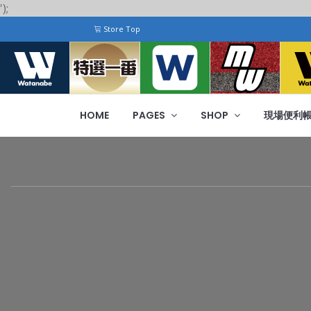
');
Store Top
HOME
PAGES
SHOP
現場便利