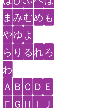
ま
み
む
め
も
や
ゆ
よ
ら
り
る
れ
ろ
わ
Ａ
Ｂ
Ｃ
Ｄ
Ｅ
Ｆ
Ｇ
Ｈ
Ｉ
Ｊ