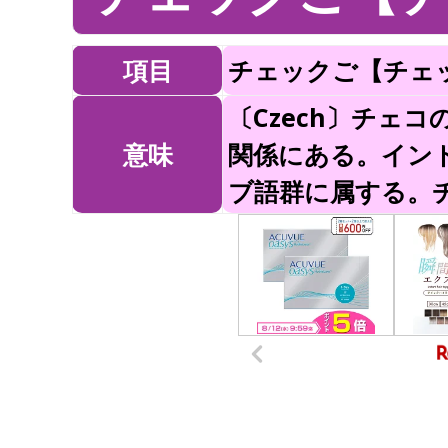
項目
チェックご【チェ
〔Czech〕チェ
意味
関係にある。イン
ブ語群に属する。