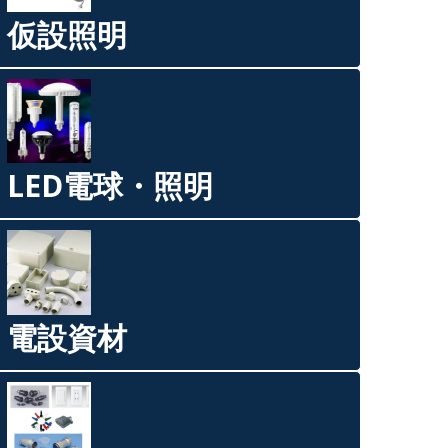
仮設照明
LED電球・照明
電設資材