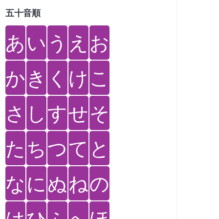
五十音順
あ
い
う
え
お
か
き
く
け
こ
さ
し
す
せ
そ
た
ち
つ
て
と
な
に
ぬ
ね
の
は
ひ
ふ
へ
ほ