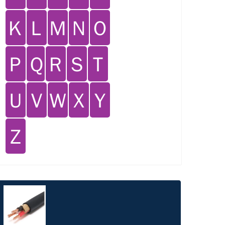
Ｋ
Ｌ
Ｍ
Ｎ
Ｏ
Ｐ
Ｑ
Ｒ
Ｓ
Ｔ
Ｕ
Ｖ
Ｗ
Ｘ
Ｙ
Ｚ