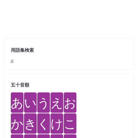
用語集検索
jjj
五十音順
あ
い
う
え
お
か
き
く
け
こ