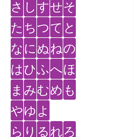
さ
し
す
せ
そ
た
ち
つ
て
と
な
に
ぬ
ね
の
は
ひ
ふ
へ
ほ
ま
み
む
め
も
や
ゆ
よ
ら
り
る
れ
ろ