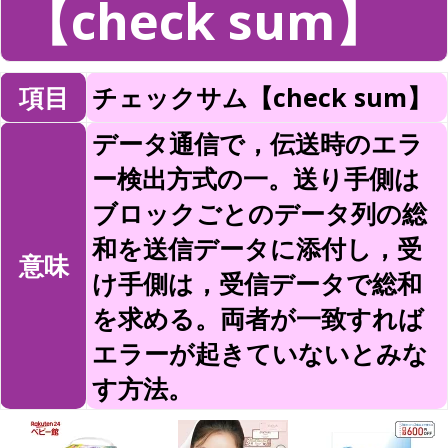
【check sum】
項目
チェックサム【check sum】
データ通信で，伝送時のエラ
ー検出方式の一。送り手側は
ブロックごとのデータ列の総
和を送信データに添付し，受
意味
け手側は，受信データで総和
を求める。両者が一致すれば
エラーが起きていないとみな
す方法。