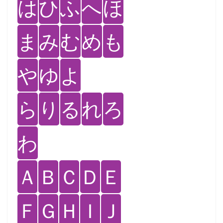
は
ひ
ふ
へ
ほ
ま
み
む
め
も
や
ゆ
よ
ら
り
る
れ
ろ
わ
Ａ
Ｂ
Ｃ
Ｄ
Ｅ
Ｆ
Ｇ
Ｈ
Ｉ
Ｊ