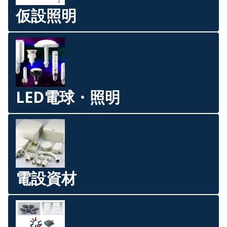
仮設照明
LED電球・照明
電設資材