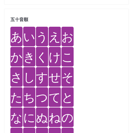
五十音順
あ
い
う
え
お
か
き
く
け
こ
さ
し
す
せ
そ
た
ち
つ
て
と
な
に
ぬ
ね
の