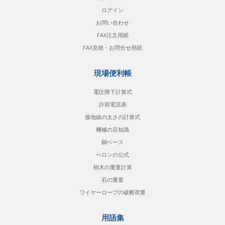
ログイン
お問い合わせ
FAX注文用紙
FAX見積・お問合せ用紙
現場便利帳
電圧降下計算式
許容電流表
接地線の太さの計算式
機械の豆知識
銅ベース
ヘロンの公式
樹木の重量計算
石の重量
ワイヤーロープの破断荷重
用語集