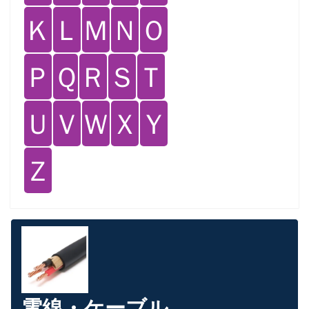
Ｋ
Ｌ
Ｍ
Ｎ
Ｏ
Ｐ
Ｑ
Ｒ
Ｓ
Ｔ
Ｕ
Ｖ
Ｗ
Ｘ
Ｙ
Ｚ
電線・ケーブル