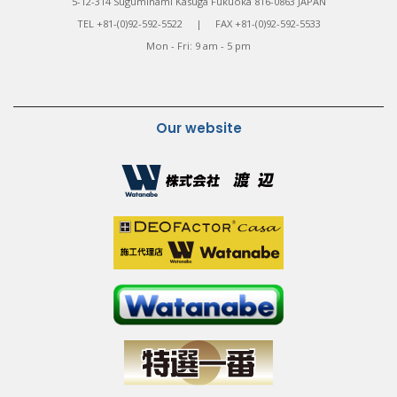
5-12-314 Suguminami Kasuga Fukuoka 816-0863 JAPAN
TEL +81-(0)92-592-5522 | FAX +81-(0)92-592-5533
Mon - Fri: 9 am - 5 pm
Our website