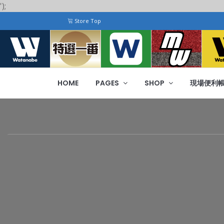
');
Store Top
HOME
PAGES
SHOP
現場便利