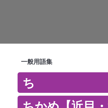
一般用語集
ち
ちかめ【近目・