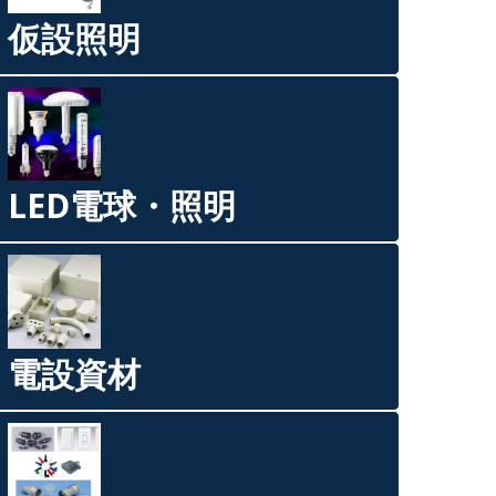
仮設照明
LED電球・照明
電設資材