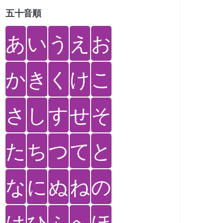
五十音順
あ
い
う
え
お
か
き
く
け
こ
さ
し
す
せ
そ
た
ち
つ
て
と
な
に
ぬ
ね
の
は
ひ
ふ
へ
ほ