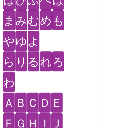
ま
み
む
め
も
や
ゆ
よ
ら
り
る
れ
ろ
わ
Ａ
Ｂ
Ｃ
Ｄ
Ｅ
Ｆ
Ｇ
Ｈ
Ｉ
Ｊ