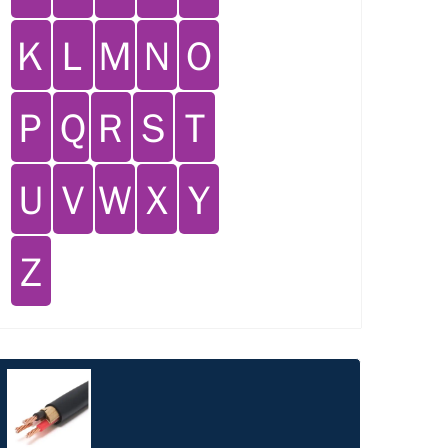
Ｋ
Ｌ
Ｍ
Ｎ
Ｏ
Ｐ
Ｑ
Ｒ
Ｓ
Ｔ
Ｕ
Ｖ
Ｗ
Ｘ
Ｙ
Ｚ