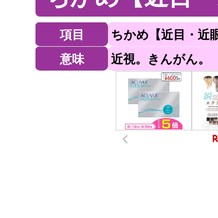
項目
ちかめ【近目・近
意味
近視。きんがん。