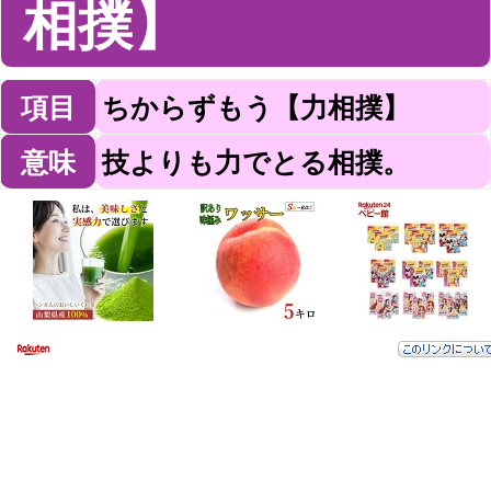
相撲】
項目
ちからずもう【力相撲】
意味
技よりも力でとる相撲。