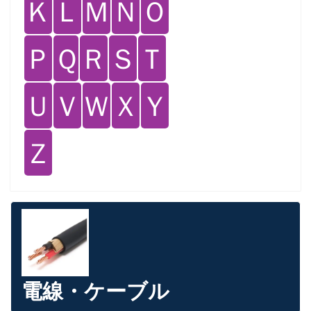
Ｋ
Ｌ
Ｍ
Ｎ
Ｏ
Ｐ
Ｑ
Ｒ
Ｓ
Ｔ
Ｕ
Ｖ
Ｗ
Ｘ
Ｙ
Ｚ
電線・ケーブル