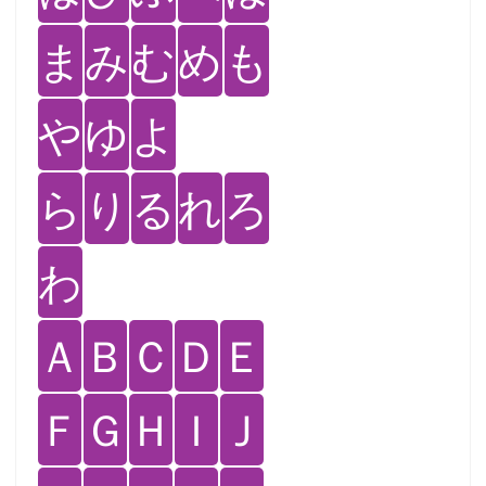
ま
み
む
め
も
や
ゆ
よ
ら
り
る
れ
ろ
わ
Ａ
Ｂ
Ｃ
Ｄ
Ｅ
Ｆ
Ｇ
Ｈ
Ｉ
Ｊ