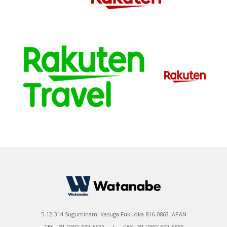
5-12-314 Suguminami Kasuga Fukuoka 816-0863 JAPAN
TEL +81-(0)92-592-5522 | FAX +81-(0)92-592-5533