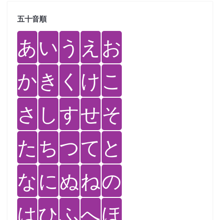
五十音順
あ
い
う
え
お
か
き
く
け
こ
さ
し
す
せ
そ
た
ち
つ
て
と
な
に
ぬ
ね
の
は
ひ
ふ
へ
ほ