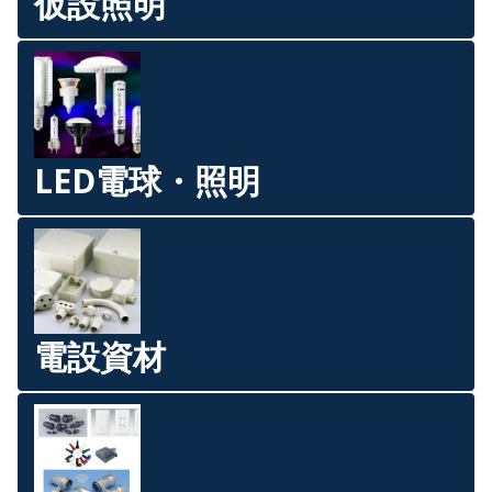
仮設照明
LED電球・照明
電設資材