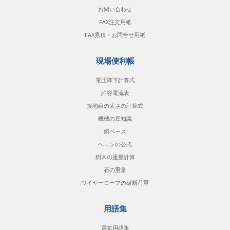
お問い合わせ
FAX注文用紙
FAX見積・お問合せ用紙
現場便利帳
電圧降下計算式
許容電流表
接地線の太さの計算式
機械の豆知識
銅ベース
ヘロンの公式
樹木の重量計算
石の重量
ワイヤーロープの破断荷重
用語集
電気用語集