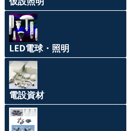
仮設照明
LED電球・照明
電設資材