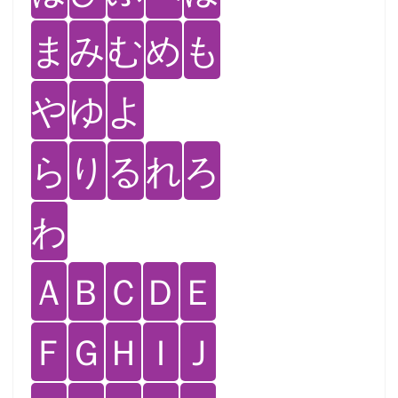
ま
み
む
め
も
や
ゆ
よ
ら
り
る
れ
ろ
わ
Ａ
Ｂ
Ｃ
Ｄ
Ｅ
Ｆ
Ｇ
Ｈ
Ｉ
Ｊ