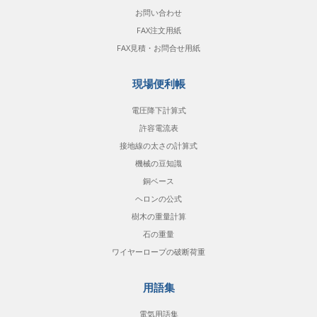
お問い合わせ
FAX注文用紙
FAX見積・お問合せ用紙
現場便利帳
電圧降下計算式
許容電流表
接地線の太さの計算式
機械の豆知識
銅ベース
ヘロンの公式
樹木の重量計算
石の重量
ワイヤーロープの破断荷重
用語集
電気用語集