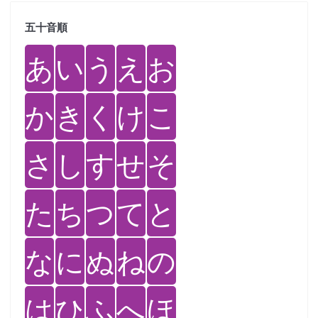
五十音順
あ
い
う
え
お
か
き
く
け
こ
さ
し
す
せ
そ
た
ち
つ
て
と
な
に
ぬ
ね
の
は
ひ
ふ
へ
ほ