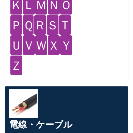
Ｋ
Ｌ
Ｍ
Ｎ
Ｏ
Ｐ
Ｑ
Ｒ
Ｓ
Ｔ
Ｕ
Ｖ
Ｗ
Ｘ
Ｙ
Ｚ
電線・ケーブル