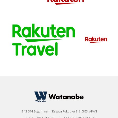
5-12-314 Suguminami Kasuga Fukuoka 816-0863 JAPAN
TEL +81-(0)92-592-5522 | FAX +81-(0)92-592-5533