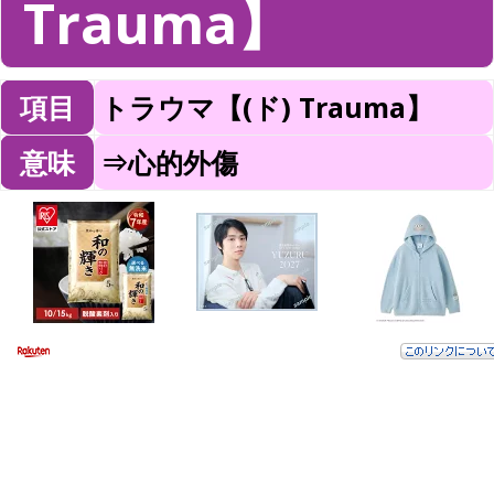
Trauma】
項目
トラウマ【(ド) Trauma】
意味
⇒心的外傷