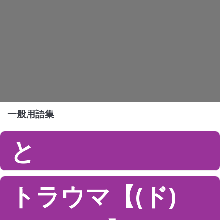
一般用語集
と
トラウマ【(ド)