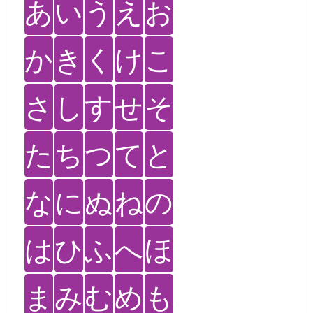
あ
い
う
え
お
か
き
く
け
こ
さ
し
す
せ
そ
た
ち
つ
て
と
な
に
ぬ
ね
の
は
ひ
ふ
へ
ほ
ま
み
む
め
も