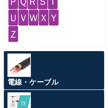
Ｐ
Ｑ
Ｒ
Ｓ
Ｔ
Ｕ
Ｖ
Ｗ
Ｘ
Ｙ
Ｚ
電線・ケーブル