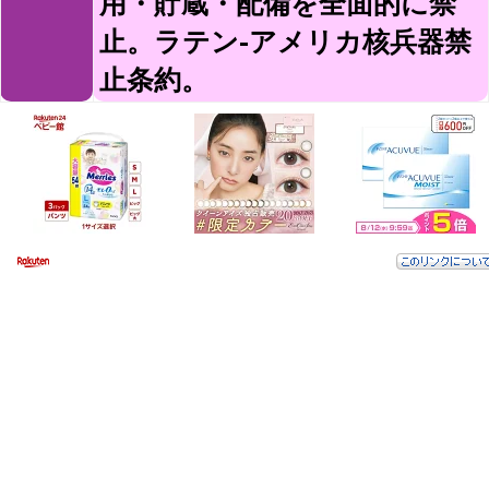
用・貯蔵・配備を全面的に禁
止。ラテン-アメリカ核兵器禁
止条約。