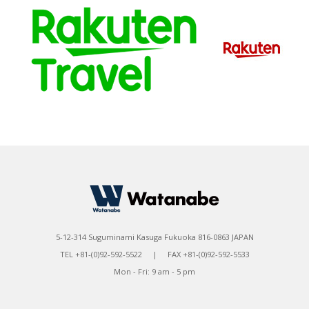
5-12-314 Suguminami Kasuga Fukuoka 816-0863 JAPAN
TEL +81-(0)92-592-5522 | FAX +81-(0)92-592-5533
Mon - Fri: 9 am - 5 pm