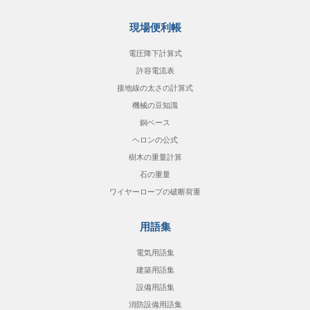
現場便利帳
電圧降下計算式
許容電流表
接地線の太さの計算式
機械の豆知識
銅ベース
ヘロンの公式
樹木の重量計算
石の重量
ワイヤーロープの破断荷重
用語集
電気用語集
建築用語集
設備用語集
消防設備用語集