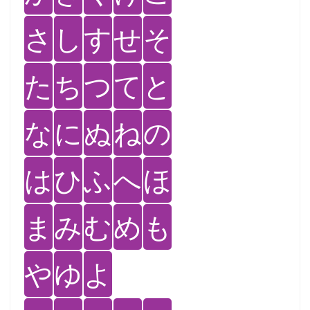
さ
し
す
せ
そ
た
ち
つ
て
と
な
に
ぬ
ね
の
は
ひ
ふ
へ
ほ
ま
み
む
め
も
や
ゆ
よ