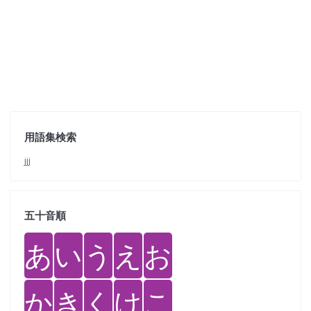
用語集検索
jjj
五十音順
あ
い
う
え
お
か
き
く
け
こ