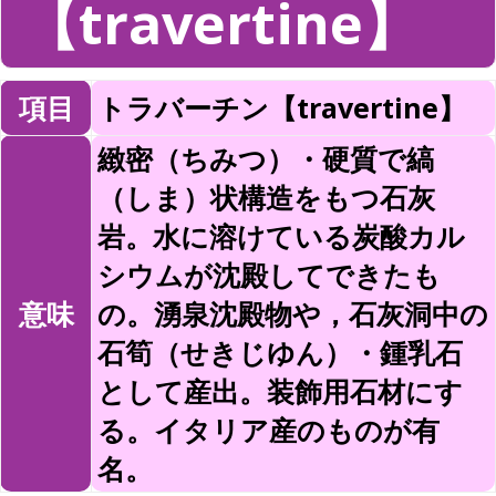
【travertine】
項目
トラバーチン【travertine】
緻密（ちみつ）・硬質で縞
（しま）状構造をもつ石灰
岩。水に溶けている炭酸カル
シウムが沈殿してできたも
意味
の。湧泉沈殿物や，石灰洞中の
石筍（せきじゆん）・鍾乳石
として産出。装飾用石材にす
る。イタリア産のものが有
名。