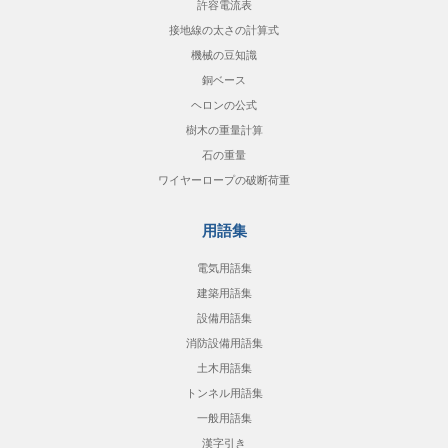
許容電流表
接地線の太さの計算式
機械の豆知識
銅ベース
ヘロンの公式
樹木の重量計算
石の重量
ワイヤーロープの破断荷重
用語集
電気用語集
建築用語集
設備用語集
消防設備用語集
土木用語集
トンネル用語集
一般用語集
漢字引き