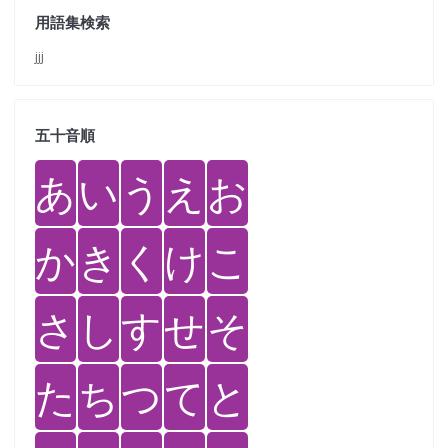
用語集検索
jjj
五十音順
あ
い
う
え
お
か
き
く
け
こ
さ
し
す
せ
そ
た
ち
つ
て
と