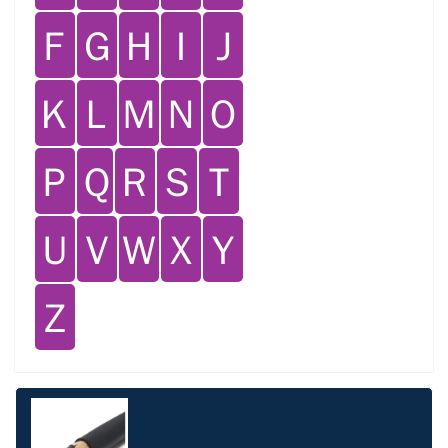
Ｆ
Ｇ
Ｈ
Ｉ
Ｊ
Ｋ
Ｌ
Ｍ
Ｎ
Ｏ
Ｐ
Ｑ
Ｒ
Ｓ
Ｔ
Ｕ
Ｖ
Ｗ
Ｘ
Ｙ
Ｚ