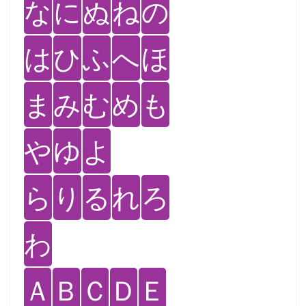
な
に
ぬ
ね
の
は
ひ
ふ
へ
ほ
ま
み
む
め
も
や
ゆ
よ
ら
り
る
れ
ろ
わ
Ａ
Ｂ
Ｃ
Ｄ
Ｅ