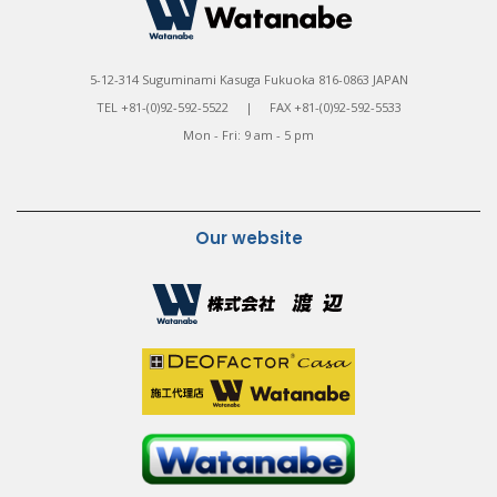
5-12-314 Suguminami Kasuga Fukuoka 816-0863 JAPAN
TEL +81-(0)92-592-5522 | FAX +81-(0)92-592-5533
Mon - Fri: 9 am - 5 pm
Our website