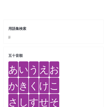
用語集検索
jjj
五十音順
あ
い
う
え
お
か
き
く
け
こ
さ
し
す
せ
そ