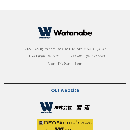
5-12-314 Suguminami Kasuga Fukuoka 816-0863 JAPAN
TEL +81-(0)92-592-5522 | FAX +81-(0)92-592-5533
Mon - Fri: 9 am - 5 pm
Our website