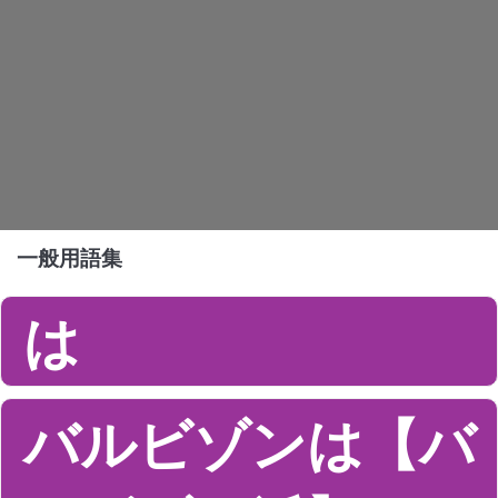
一般用語集
は
バルビゾンは【バ