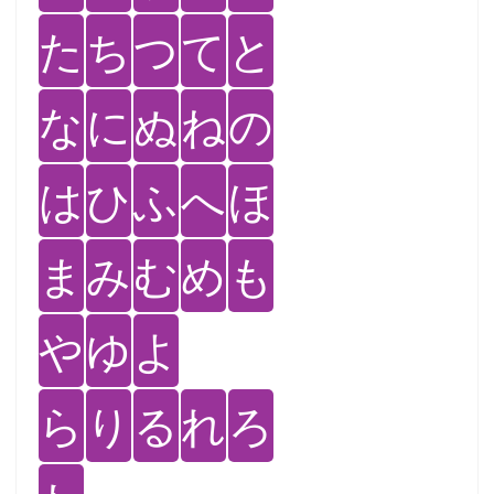
た
ち
つ
て
と
な
に
ぬ
ね
の
は
ひ
ふ
へ
ほ
ま
み
む
め
も
や
ゆ
よ
ら
り
る
れ
ろ