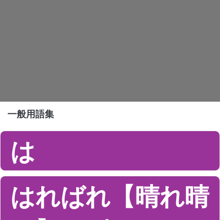
一般用語集
は
はればれ【晴れ晴