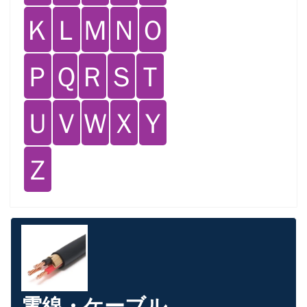
Ｋ
Ｌ
Ｍ
Ｎ
Ｏ
Ｐ
Ｑ
Ｒ
Ｓ
Ｔ
Ｕ
Ｖ
Ｗ
Ｘ
Ｙ
Ｚ
電線・ケーブル