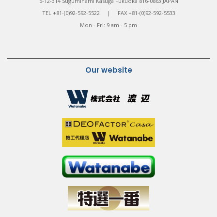
5-12-314 Suguminami Kasuga Fukuoka 816-0863 JAPAN
TEL +81-(0)92-592-5522 | FAX +81-(0)92-592-5533
Mon - Fri: 9 am - 5 pm
Our website