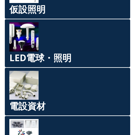
仮設照明
LED電球・照明
電設資材