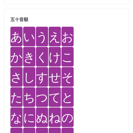
五十音順
あ
い
う
え
お
か
き
く
け
こ
さ
し
す
せ
そ
た
ち
つ
て
と
な
に
ぬ
ね
の