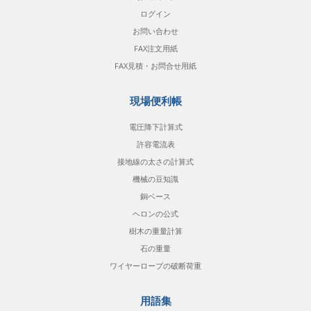
ログイン
お問い合わせ
FAX注文用紙
FAX見積・お問合せ用紙
現場便利帳
電圧降下計算式
許容電流表
接地線の太さの計算式
機械の豆知識
銅ベース
ヘロンの公式
樹木の重量計算
石の重量
ワイヤーロープの破断荷重
用語集