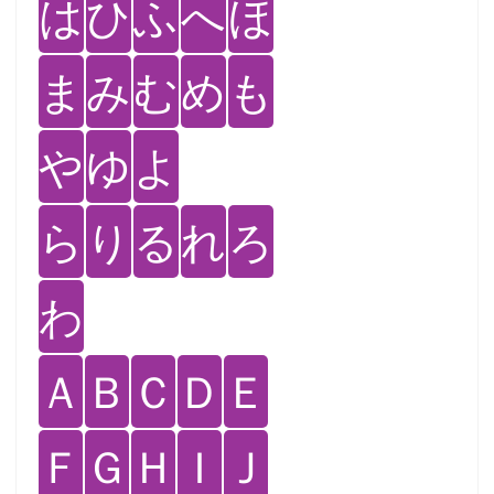
は
ひ
ふ
へ
ほ
ま
み
む
め
も
や
ゆ
よ
ら
り
る
れ
ろ
わ
Ａ
Ｂ
Ｃ
Ｄ
Ｅ
Ｆ
Ｇ
Ｈ
Ｉ
Ｊ