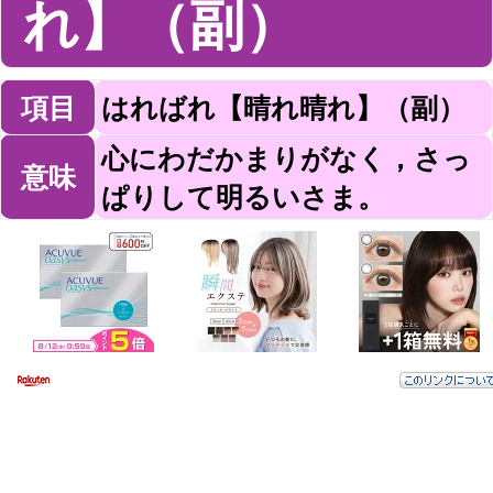
れ】（副）
項目
はればれ【晴れ晴れ】（副）
心にわだかまりがなく，さっ
意味
ぱりして明るいさま。