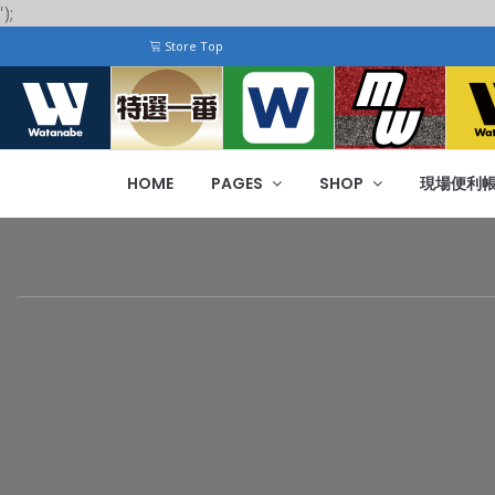
');
Store Top
HOME
PAGES
SHOP
現場便利