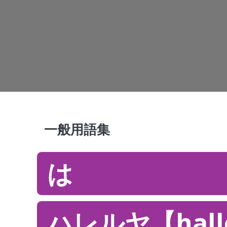
一般用語集
は
ハレルヤ【halle