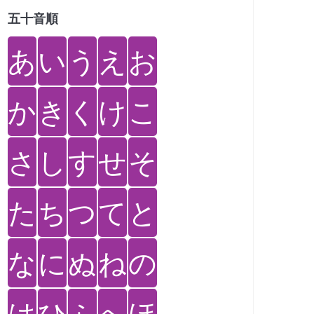
五十音順
あ
い
う
え
お
か
き
く
け
こ
さ
し
す
せ
そ
た
ち
つ
て
と
な
に
ぬ
ね
の
は
ひ
ふ
へ
ほ