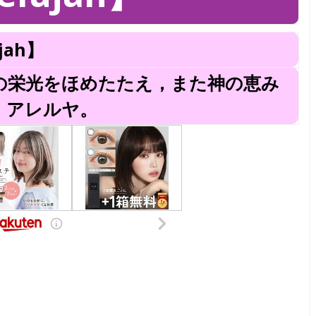
jah】
の栄光をほめたたえ，また神の恵み
。アレルヤ。