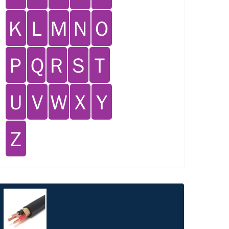
Ｋ
Ｌ
Ｍ
Ｎ
Ｏ
Ｐ
Ｑ
Ｒ
Ｓ
Ｔ
Ｕ
Ｖ
Ｗ
Ｘ
Ｙ
Ｚ