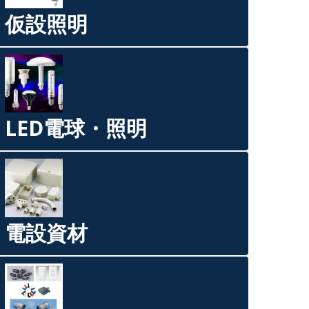
仮設照明
LED電球・照明
電設資材