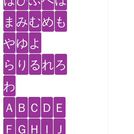
ま
み
む
め
も
や
ゆ
よ
ら
り
る
れ
ろ
わ
Ａ
Ｂ
Ｃ
Ｄ
Ｅ
Ｆ
Ｇ
Ｈ
Ｉ
Ｊ