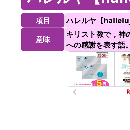
項目
ハレルヤ【hallelu
キリスト教で，神
意味
への感謝を表す語