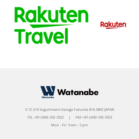
5-12-314 Suguminami Kasuga Fukuoka 816-0863 JAPAN
TEL +81-(0)92-592-5522 | FAX +81-(0)92-592-5533
Mon - Fri: 9 am - 5 pm