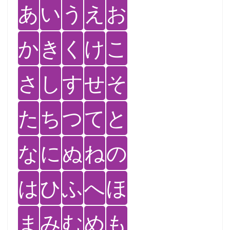
あ
い
う
え
お
か
き
く
け
こ
さ
し
す
せ
そ
た
ち
つ
て
と
な
に
ぬ
ね
の
は
ひ
ふ
へ
ほ
ま
み
む
め
も