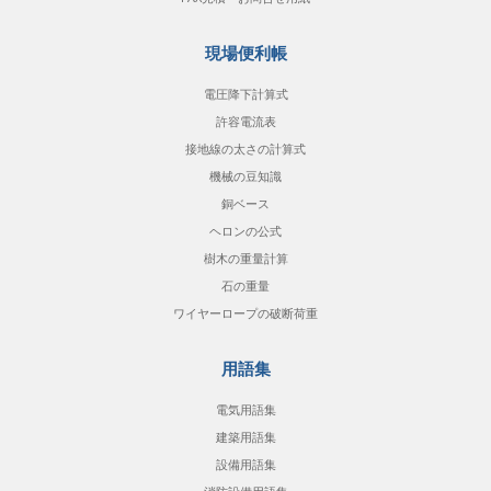
現場便利帳
電圧降下計算式
許容電流表
接地線の太さの計算式
機械の豆知識
銅ベース
ヘロンの公式
樹木の重量計算
石の重量
ワイヤーロープの破断荷重
用語集
電気用語集
建築用語集
設備用語集