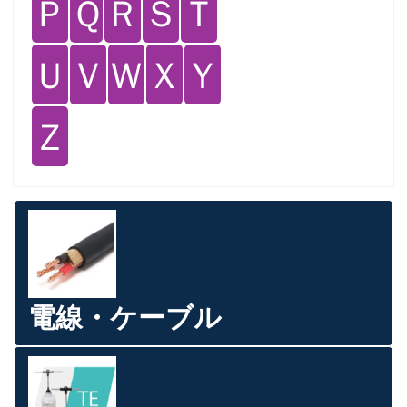
Ｐ
Ｑ
Ｒ
Ｓ
Ｔ
Ｕ
Ｖ
Ｗ
Ｘ
Ｙ
Ｚ
電線・ケーブル