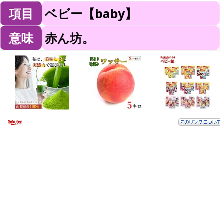
項目
ベビー【baby】
意味
赤ん坊。