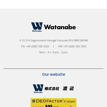
5-12-314 Suguminami Kasuga Fukuoka 816-0863 JAPAN
TEL +81-(0)92-592-5522 | FAX +81-(0)92-592-5533
Mon - Fri: 9 am - 5 pm
Our website