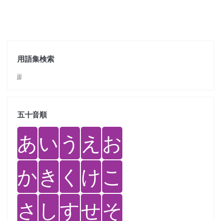
用語集検索
jjj
五十音順
あ
い
う
え
お
か
き
く
け
こ
さ
し
す
せ
そ