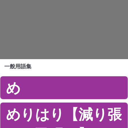
一般用語集
め
めりはり【減り張