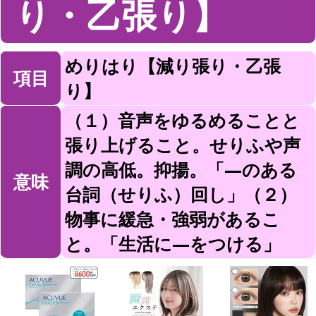
り・乙張り】
めりはり【減り張り・乙張
項目
り】
（１）音声をゆるめることと
張り上げること。せりふや声
調の高低。抑揚。「—のある
意味
台詞（せりふ）回し」（２）
物事に緩急・強弱があるこ
と。「生活に—をつける」