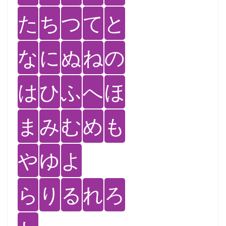
た
ち
つ
て
と
な
に
ぬ
ね
の
は
ひ
ふ
へ
ほ
ま
み
む
め
も
や
ゆ
よ
ら
り
る
れ
ろ