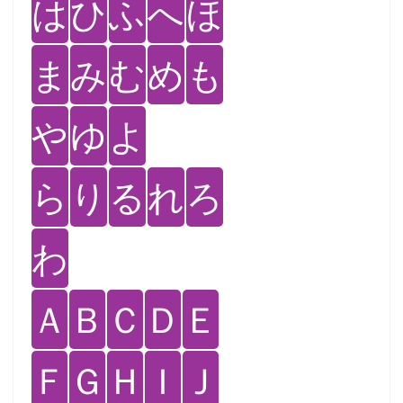
は
ひ
ふ
へ
ほ
ま
み
む
め
も
や
ゆ
よ
ら
り
る
れ
ろ
わ
Ａ
Ｂ
Ｃ
Ｄ
Ｅ
Ｆ
Ｇ
Ｈ
Ｉ
Ｊ