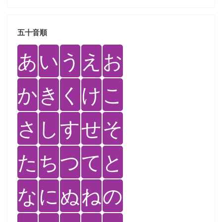
五十音順
あ
い
う
え
お
か
き
く
け
こ
さ
し
す
せ
そ
た
ち
つ
て
と
な
に
ぬ
ね
の