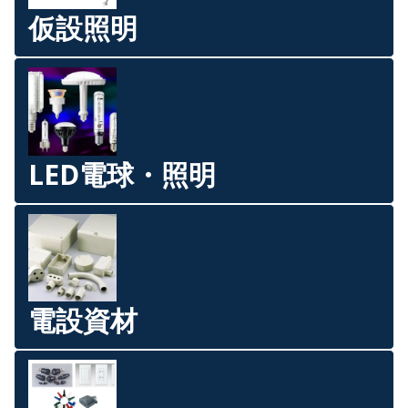
仮設照明
LED電球・照明
電設資材