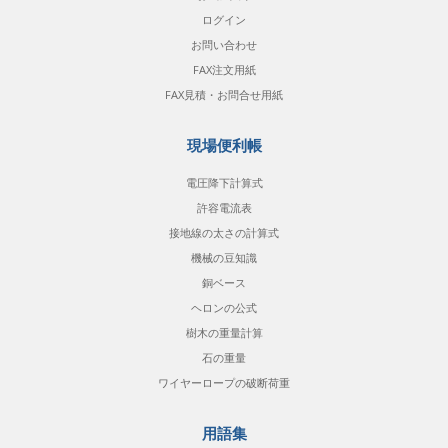
ログイン
お問い合わせ
FAX注文用紙
FAX見積・お問合せ用紙
現場便利帳
電圧降下計算式
許容電流表
接地線の太さの計算式
機械の豆知識
銅ベース
ヘロンの公式
樹木の重量計算
石の重量
ワイヤーロープの破断荷重
用語集