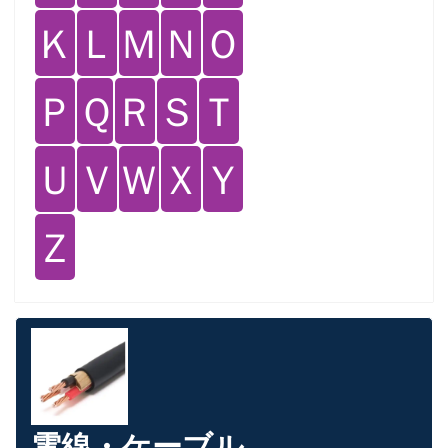
Ｋ
Ｌ
Ｍ
Ｎ
Ｏ
Ｐ
Ｑ
Ｒ
Ｓ
Ｔ
Ｕ
Ｖ
Ｗ
Ｘ
Ｙ
Ｚ
電線・ケーブル