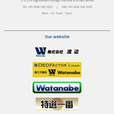
5-12-314 Suguminami Kasuga Fukuoka 816-0863 JAPAN
TEL +81-(0)92-592-5522 | FAX +81-(0)92-592-5533
Mon - Fri: 9 am - 5 pm
Our website