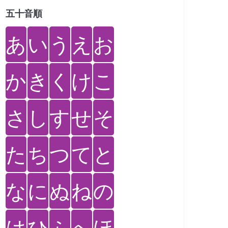
五十音順
あ
い
う
え
お
か
き
く
け
こ
さ
し
す
せ
そ
た
ち
つ
て
と
な
に
ぬ
ね
の
は
ひ
ふ
へ
ほ