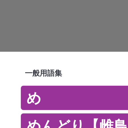
一般用語集
め
めんどり【雌鳥