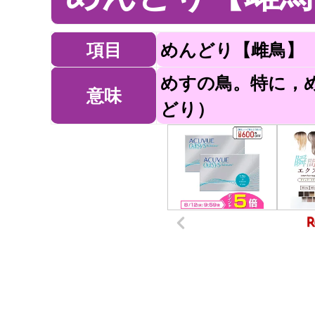
項目
めんどり【雌鳥】
めすの鳥。特に，
意味
どり）