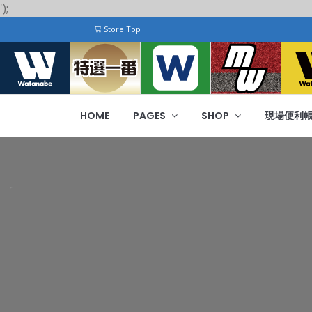
');
Store Top
HOME
PAGES
SHOP
現場便利