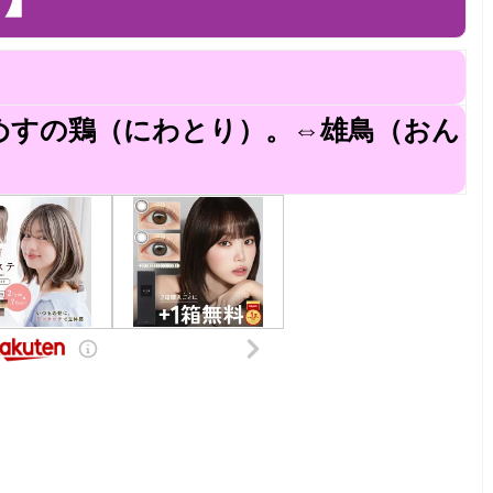
めすの鶏（にわとり）。⇔雄鳥（おん