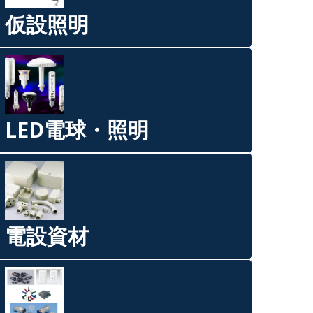
仮設照明
LED電球・照明
電設資材