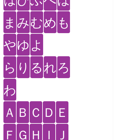
ま
み
む
め
も
や
ゆ
よ
ら
り
る
れ
ろ
わ
Ａ
Ｂ
Ｃ
Ｄ
Ｅ
Ｆ
Ｇ
Ｈ
Ｉ
Ｊ