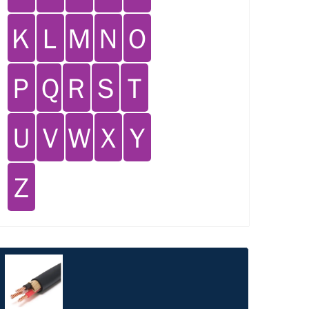
Ｋ
Ｌ
Ｍ
Ｎ
Ｏ
Ｐ
Ｑ
Ｒ
Ｓ
Ｔ
Ｕ
Ｖ
Ｗ
Ｘ
Ｙ
Ｚ