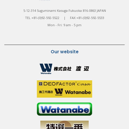
5-12-314 Suguminami Kasuga Fukuoka 816-0863 JAPAN
TEL +81-(0)92-592-5522 | FAX +81-(0)92-592-5533
Mon - Fri: 9 am - 5 pm
Our website