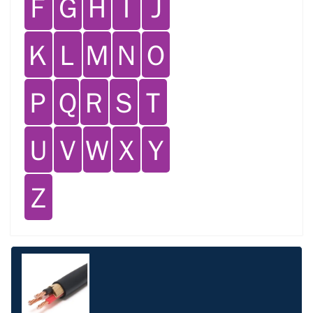
Ｆ
Ｇ
Ｈ
Ｉ
Ｊ
Ｋ
Ｌ
Ｍ
Ｎ
Ｏ
Ｐ
Ｑ
Ｒ
Ｓ
Ｔ
Ｕ
Ｖ
Ｗ
Ｘ
Ｙ
Ｚ