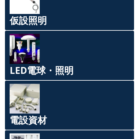
仮設照明
LED電球・照明
電設資材