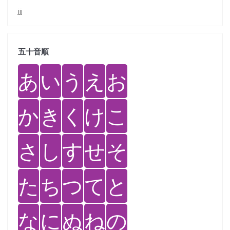
jjj
五十音順
あ
い
う
え
お
か
き
く
け
こ
さ
し
す
せ
そ
た
ち
つ
て
と
な
に
ぬ
ね
の