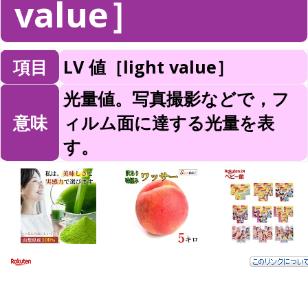
value］
項目
LV 値［light value］
光量値。写真撮影などで，フ
意味
ィルム面に達する光量を表
す。