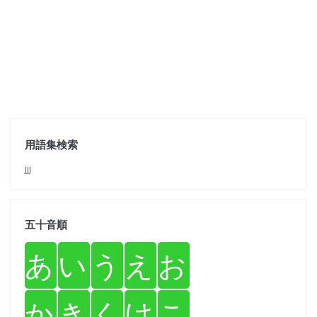
用語集検索
jjj
五十音順
あ
い
う
え
お
か
き
く
け
こ