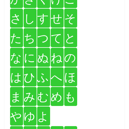
さ
し
す
せ
そ
た
ち
つ
て
と
な
に
ぬ
ね
の
は
ひ
ふ
へ
ほ
ま
み
む
め
も
や
ゆ
よ