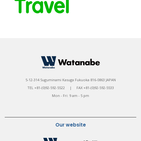
5-12-314 Suguminami Kasuga Fukuoka 816-0863 JAPAN
TEL +81-(0)92-592-5522 | FAX +81-(0)92-592-5533
Mon - Fri: 9 am - 5 pm
Our website