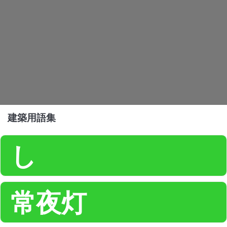
建築用語集
し
常夜灯