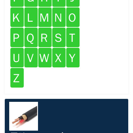
Ｋ
Ｌ
Ｍ
Ｎ
Ｏ
Ｐ
Ｑ
Ｒ
Ｓ
Ｔ
Ｕ
Ｖ
Ｗ
Ｘ
Ｙ
Ｚ