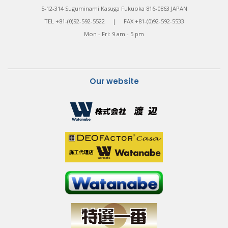
5-12-314 Suguminami Kasuga Fukuoka 816-0863 JAPAN
TEL +81-(0)92-592-5522 | FAX +81-(0)92-592-5533
Mon - Fri: 9 am - 5 pm
Our website