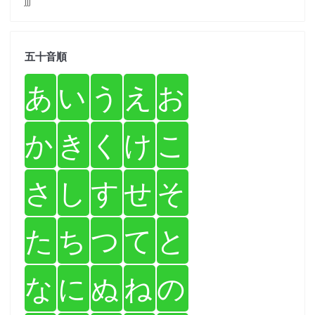
jjj
五十音順
あ
い
う
え
お
か
き
く
け
こ
さ
し
す
せ
そ
た
ち
つ
て
と
な
に
ぬ
ね
の