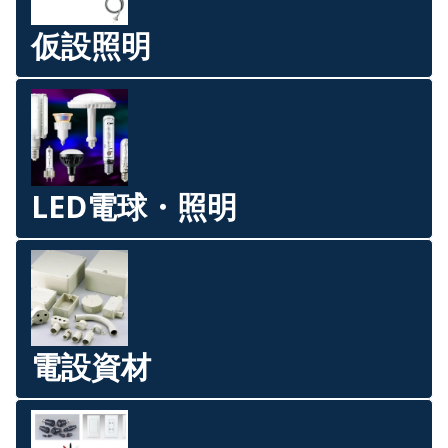
仮設照明
LED電球・照明
電設資材