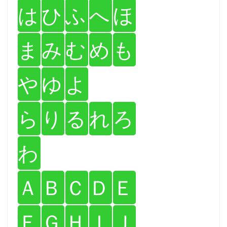
は
ひ
ふ
へ
ほ
ま
み
む
め
も
や
ゆ
よ
ら
り
る
れ
ろ
わ
Ａ
Ｂ
Ｃ
Ｄ
Ｅ
Ｆ
Ｇ
Ｈ
Ｉ
Ｊ