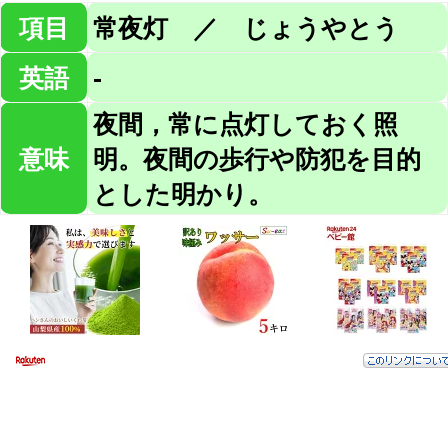
項目
常夜灯 ／ じょうやとう
英語
-
夜間，常に点灯しておく照
意味
明。夜間の歩行や防犯を目的
とした明かり。