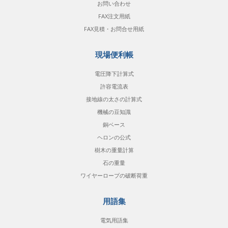
お問い合わせ
FAX注文用紙
FAX見積・お問合せ用紙
現場便利帳
電圧降下計算式
許容電流表
接地線の太さの計算式
機械の豆知識
銅ベース
ヘロンの公式
樹木の重量計算
石の重量
ワイヤーロープの破断荷重
用語集
電気用語集