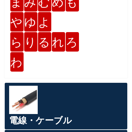
ま
み
む
め
も
や
ゆ
よ
ら
り
る
れ
ろ
わ
電線・ケーブル