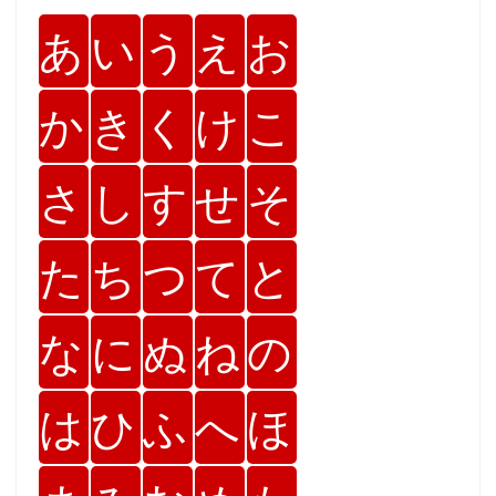
あ
い
う
え
お
か
き
く
け
こ
さ
し
す
せ
そ
た
ち
つ
て
と
な
に
ぬ
ね
の
は
ひ
ふ
へ
ほ