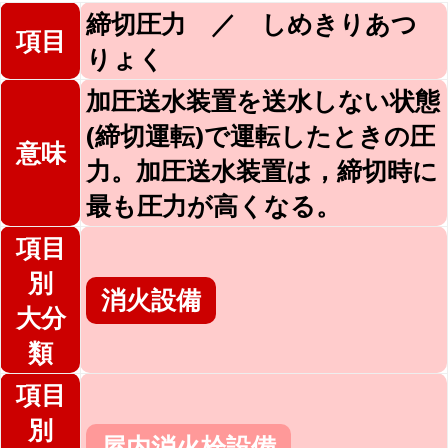
締切圧力 ／ しめきりあつ
項目
りょく
加圧送水装置を送水しない状態
(締切運転)で運転したときの圧
意味
力。加圧送水装置は，締切時に
最も圧力が高くなる。
項目
別
消火設備
大分
類
項目
別
屋内消火栓設備