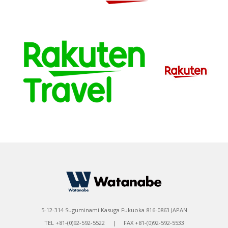
5-12-314 Suguminami Kasuga Fukuoka 816-0863 JAPAN
TEL +81-(0)92-592-5522 | FAX +81-(0)92-592-5533