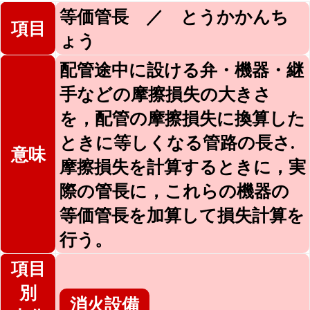
等価管長 ／ とうかかんち
項目
ょう
配管途中に設ける弁・機器・継
手などの摩擦損失の大きさ
を，配管の摩擦損失に換算した
ときに等しくなる管路の長さ.
意味
摩擦損失を計算するときに，実
際の管長に，これらの機器の
等価管長を加算して損失計算を
行う。
項目
別
消火設備