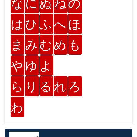
な
に
ぬ
ね
の
は
ひ
ふ
へ
ほ
ま
み
む
め
も
や
ゆ
よ
ら
り
る
れ
ろ
わ