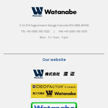
5-12-314 Suguminami Kasuga Fukuoka 816-0863 JAPAN
TEL +81-(0)92-592-5522 | FAX +81-(0)92-592-5533
Mon - Fri: 9 am - 5 pm
Our website