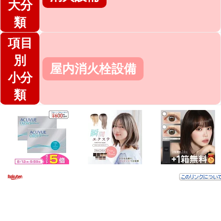
大分
類
項目
別
屋内消火栓設備
小分
類