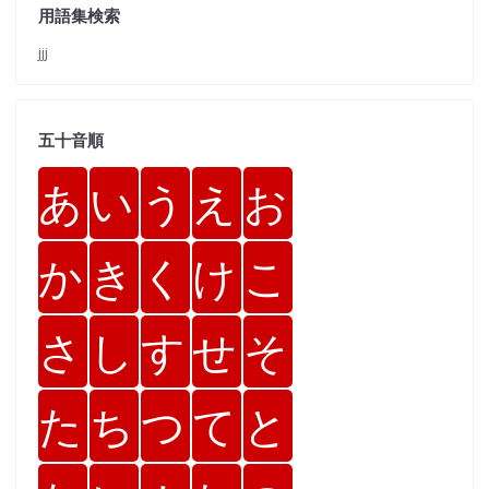
用語集検索
jjj
五十音順
あ
い
う
え
お
か
き
く
け
こ
さ
し
す
せ
そ
た
ち
つ
て
と