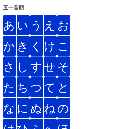
五十音順
あ
い
う
え
お
か
き
く
け
こ
さ
し
す
せ
そ
た
ち
つ
て
と
な
に
ぬ
ね
の
は
ひ
ふ
へ
ほ