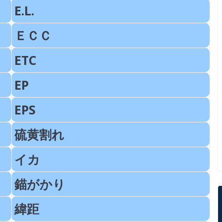
E.L.
ＥＣＣ
ETC
EP
EPS
硫黄割れ
イカ
錨がかり
緯距