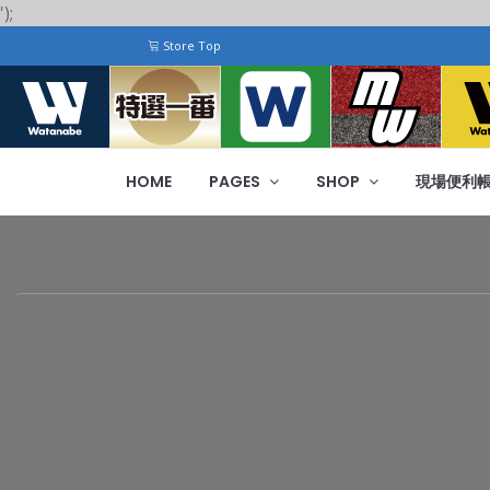
');
Store Top
HOME
PAGES
SHOP
現場便利