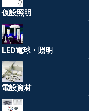
仮設照明
LED電球・照明
電設資材