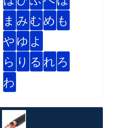
ま
み
む
め
も
や
ゆ
よ
ら
り
る
れ
ろ
わ