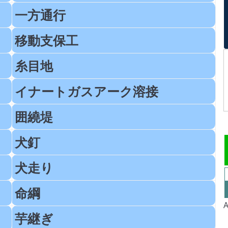
一方通行
移動支保工
糸目地
イナートガスアーク溶接
囲繞堤
犬釘
犬走り
命綱
芋継ぎ