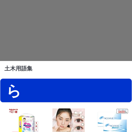
土木用語集
ら