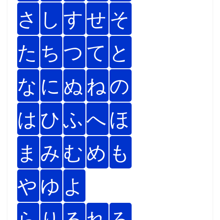
さ
し
す
せ
そ
た
ち
つ
て
と
な
に
ぬ
ね
の
は
ひ
ふ
へ
ほ
ま
み
む
め
も
や
ゆ
よ
ら
り
る
れ
ろ