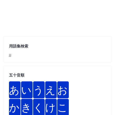
用語集検索
jjj
五十音順
あ
い
う
え
お
か
き
く
け
こ