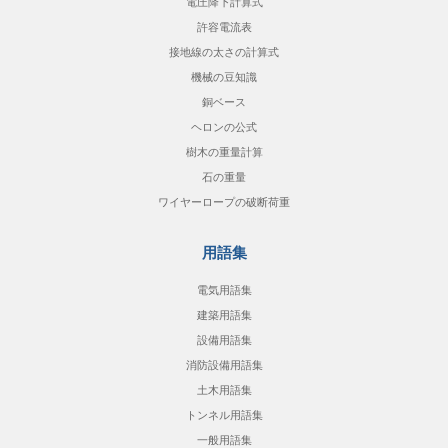
電圧降下計算式
許容電流表
接地線の太さの計算式
機械の豆知識
銅ベース
ヘロンの公式
樹木の重量計算
石の重量
ワイヤーロープの破断荷重
用語集
電気用語集
建築用語集
設備用語集
消防設備用語集
土木用語集
トンネル用語集
一般用語集